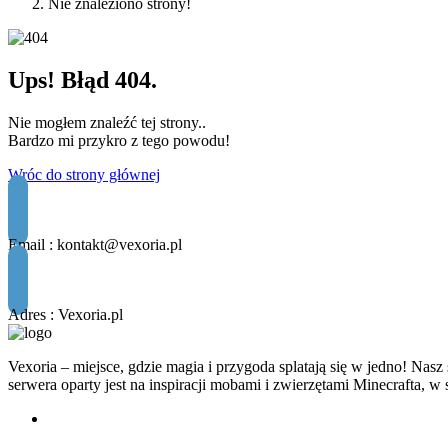
Nie znaleziono strony!
Ups! Błąd 404.
Nie mogłem znaleźć tej strony..
Bardzo mi przykro z tego powodu!
Wróc do strony głównej
Email :
kontakt@vexoria.pl
Adres : Vexoria.pl
Vexoria – miejsce, gdzie magia i przygoda splatają się w jedno! Na
serwera oparty jest na inspiracji mobami i zwierzętami Minecrafta, w