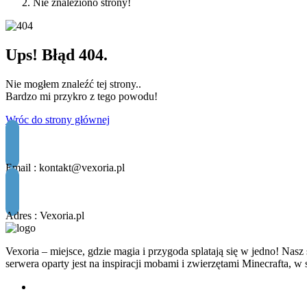
Nie znaleziono strony!
Ups! Błąd 404.
Nie mogłem znaleźć tej strony..
Bardzo mi przykro z tego powodu!
Wróc do strony głównej
Email :
kontakt@vexoria.pl
Adres : Vexoria.pl
Vexoria – miejsce, gdzie magia i przygoda splatają się w jedno! Na
serwera oparty jest na inspiracji mobami i zwierzętami Minecrafta, w