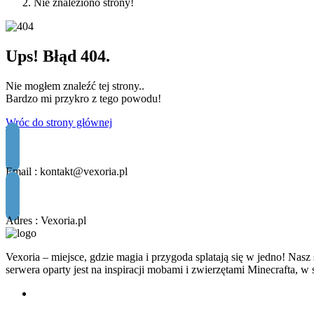
Nie znaleziono strony!
Ups! Błąd 404.
Nie mogłem znaleźć tej strony..
Bardzo mi przykro z tego powodu!
Wróc do strony głównej
Email :
kontakt@vexoria.pl
Adres : Vexoria.pl
Vexoria – miejsce, gdzie magia i przygoda splatają się w jedno! Na
serwera oparty jest na inspiracji mobami i zwierzętami Minecrafta, w